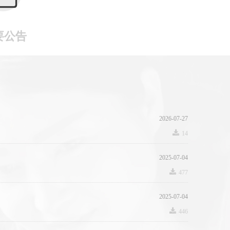
要公告
2026-07-27
끂
14
2025-07-04
끂
477
2025-07-04
끂
446