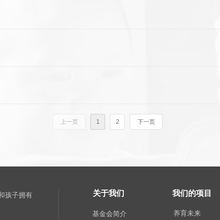
上一页
1
2
下一页
关于我们
我们的项目
和孩子拥有
养育未来
基金会简介