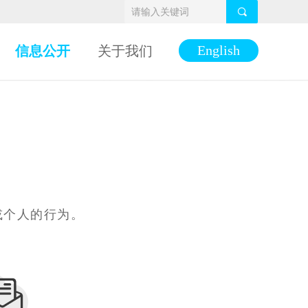
끠
English
信息公开
关于我们
或个人的行为。