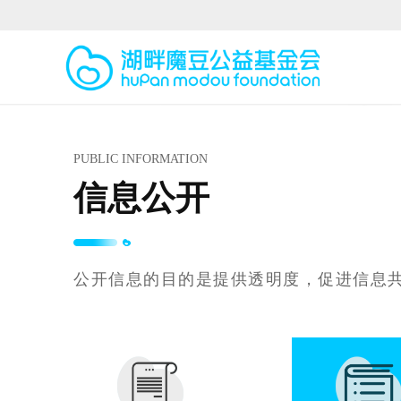
PUBLIC INFORMATION
信息公开
公开信息的目的是提供透明度，促进信息