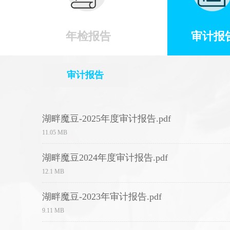
年检报告
审计报
审计报告
湖畔魔豆-2025年度审计报告.pdf
11.05 MB
湖畔魔豆2024年度审计报告.pdf
12.1 MB
湖畔魔豆-2023年审计报告.pdf
9.11 MB